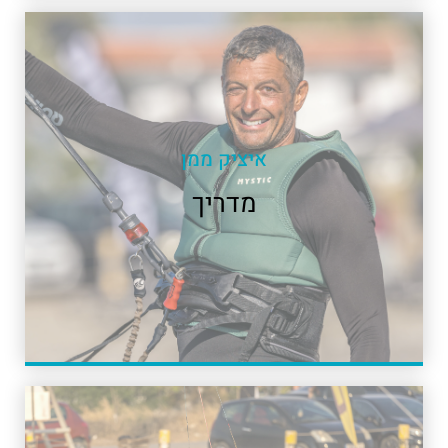
איציק ממן
מדריך